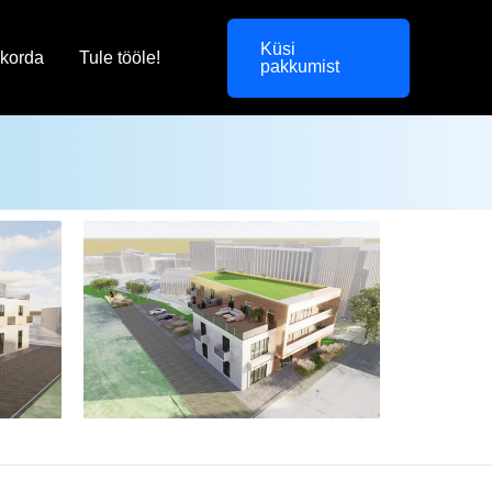
Küsi
korda
Tule tööle!
pakkumist