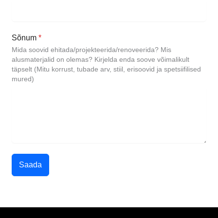
Sõnum
*
Mida soovid ehitada/projekteerida/renoveerida? Mis
alusmaterjalid on olemas? Kirjelda enda soove võimalikult
täpselt (Mitu korrust, tubade arv, stiil, erisoovid ja spetsiifilised
mured)
Saada