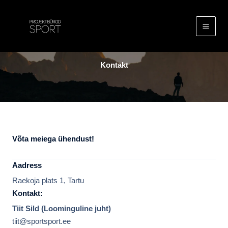
Skip
to
content
Kontakt
Võta meiega ühendust!
Aadress
Raekoja plats 1, Tartu
Kontakt:
Tiit Sild (Loominguline juht)
tiit@sportsport.ee