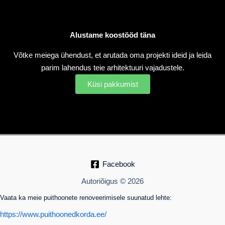
Alustame koostööd täna​
Võtke meiega ühendust, et arutada oma projekti ideid ja leida
parim lahendus teie arhitektuuri vajadustele.
Küsi pakkumist
Facebook
Autoriõigus © 2026
Vaata ka meie puithoonete renoveerimisele suunatud lehte:
https://www.puithoonedkorda.ee/